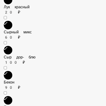
Лук красный
20 ₽
Сырный микс
60 ₽
Сыр дор- блю
100 ₽
Бекон